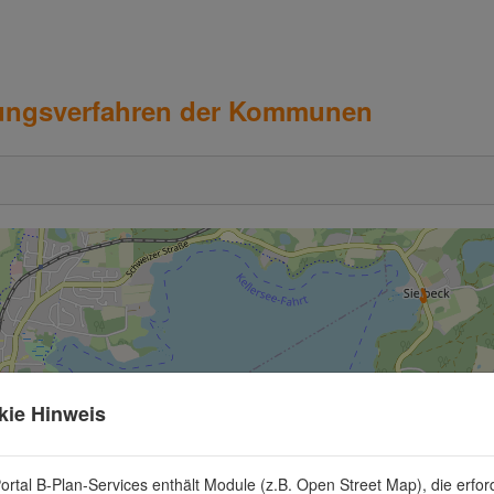
gungsverfahren der Kommunen
kie Hinweis
ortal B-Plan-Services enthält Module (z.B. Open Street Map), die erford