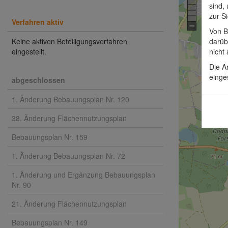
sind,
zur S
Verfahren aktiv
Von B
Keine aktiven Beteiligungsverfahren
darüb
eingestellt.
nicht
Die A
einge
abgeschlossen
1. Änderung Bebauungsplan Nr. 120
38. Änderung Flächennutzungsplan
Bebauungsplan Nr. 159
1. Änderung Bebauungsplan Nr. 72
1. Änderung und Ergänzung Bebauungsplan
Nr. 90
21. Änderung Flächennutzungsplan
Bebauungsplan Nr. 149