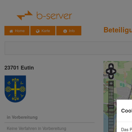
Beteili
Home
Karte
Info
23701
Eutin
Coo
in Vorbereitung
Keine Verfahren in Vorbereitung
Das P