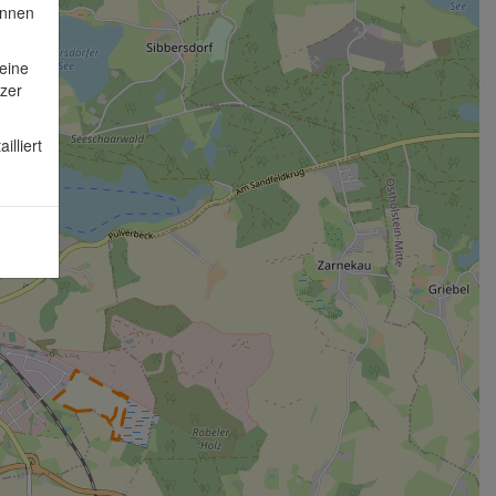
önnen
eine
zer
lliert