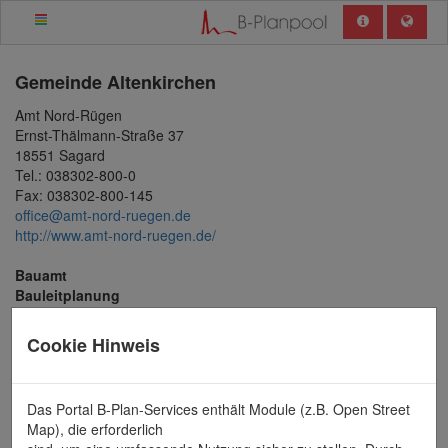
Gemeinde
Altenkirchen
Amt Nord-Rügen
Ernst-Thälmann-Straße 37
18551 Sagard
Tel.: 038302-800-0
Fax: 038302-800-145
office@amt-nord-ruegen.de
http://www.amt-nord-ruegen.de/
Bauamt
Bauleitplanung
Ansprechpartner / in
Cookie Hinweis
Frau Verena Körber
Tel.: 038302-800135
Fax: 038302-800-145
Das Portal B-Plan-Services enthält Module (z.B. Open Street
v.koerber@amt-nord-ruegen.de
Map), die erforderlich