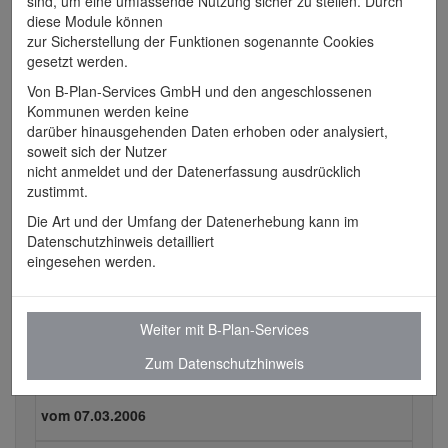
sind, um eine umfassende Nutzung sicher zu stellen. Durch
Bebauungsplan Nr.
diese Module können
zur Sicherstellung der Funktionen sogenannte Cookies
5
gesetzt werden.
Von B-Plan-Services GmbH und den angeschlossenen
Ferienhäuser auf dem Campingplatz
Kommunen werden keine
Erstaufstellung
darüber hinausgehenden Daten erhoben oder analysiert,
vom 07.03.2006
soweit sich der Nutzer
nicht anmeldet und der Datenerfassung ausdrücklich
Planzeichnung
zustimmt.
Die Art und der Umfang der Datenerhebung kann im
Plan anzeigen
Datenschutzhinweis detailliert
eingesehen werden.
Weiter mit B-Plan-Services
Alle Dokumente zu
Zum Datenschutzhinweis
Erstaufstellung
vom 07.03.2006