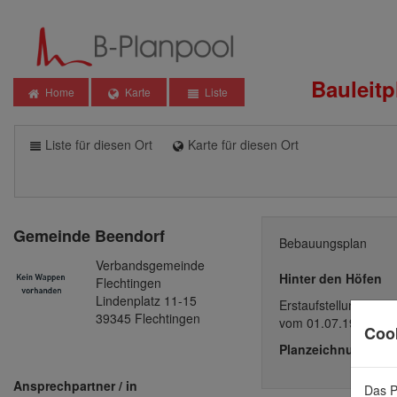
Bauleit
Home
Karte
Liste
Liste für diesen Ort
Karte für diesen Ort
Gemeinde
Beendorf
Bebauungsplan
Verbandsgemeinde
Hinter den Höfen
Flechtingen
Lindenplatz 11-15
Erstaufstellung
39345 Flechtingen
vom 01.07.1996
Coo
Planzeichnung
Ansprechpartner / in
Das P