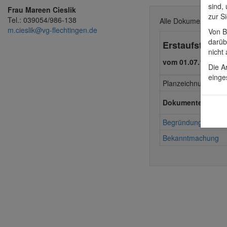
sind,
Frau Mareen Cieslik
zur S
Tel.: 039054/986-138
Alle Dokumente zu
m.cieslik@vg-flechtingen.de
Von B
darüb
Erstaufstellun
nicht
vom 01.07.1996
Die A
einge
Planzeichnung
Dokumente
Begründung
Bekanntmachung