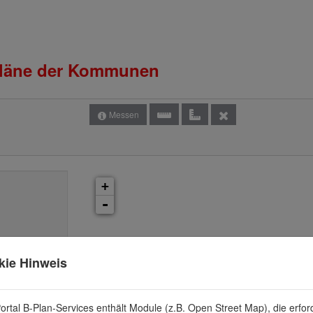
pläne der Kommunen
Messen
+
-
kie Hinweis
ortal B-Plan-Services enthält Module (z.B. Open Street Map), die erford