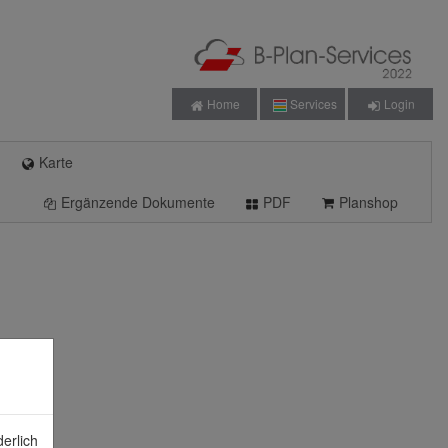
Home
Services
Login
Karte
Ergänzende Dokumente
PDF
Planshop
erlich